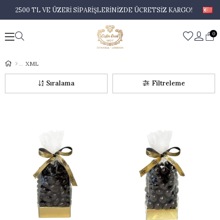
2500 TL VE ÜZERİ SİPARİŞLERİNİZDE ÜCRETSİZ KARGO!
0
XML
Sıralama
Filtreleme