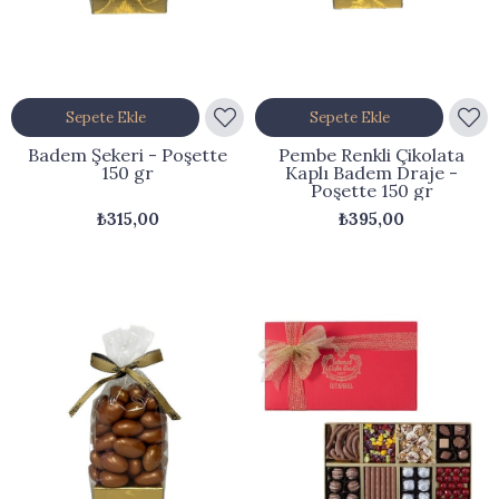
Sepete Ekle
Sepete Ekle
Badem Şekeri - Poşette
Pembe Renkli Çikolata
150 gr
Kaplı Badem Draje -
Poşette 150 gr
₺315,00
₺395,00