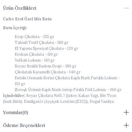
Ürün Özellikleri
Cafer Erol Özel Mix Kutu
Kutu İçeriği:
Krep Çikolata - 255 gr
Tahinli Truff Çikolata - 180 gr
El Yapımı Spesiyal Çikolata - 120 gr
Krokan Çikolata - 110 gr
Yufkalı Lokum - 110 gr
Bronz Renkli Badem Draje - 180 gr
Çikolatalı Karamelli Çikolata - 140 gr
Kutulu Osmanlı Serisi Çikolata Kaplı Narlı Fıstıklı Lokum -
110 gr
Zereşk Üzümü Kaplı Narlı Antep Fıtıklı Fitil Lokum - 160 gr
İçindekiler:
Beyaz Çikolata %65,7 (Şeker, Kakao Yağı, Süt Tozu
(İnek Sütü), Emülgatör (Ayçiçek Lesitini (E322)), Doğal Vanilya
Aroması), Ayva %34, Renklendirici (Pancar Kırmızısı (E162)), Doğal
Yorumlar
(0)
Aroma Verici (Böğürtlen), Parlatıcılar (Şellak (E904), Arap Zamkı
(E414)).
Şeker, kakao kitlesi, kakao yağı, süt tozu, gofret yaprakları, fındık
Ödeme Seçenekleri
püresi, emülgatör (soya lesitini), vanilin.