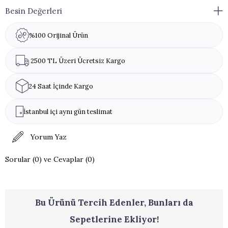
Bitter Çikolata (Şeker, Kakao Kitlesi, Kakao Yağı, Emülgatör (Soya
Besin Değerleri
Lesitini), Doğala Özdeş Vanilin Aroması), Aroma Verici (Portakal),
Parlatıcı (Arap Zamkı).
%100 Orijinal Ürün
Alerjen Uyarısı:
Süt Tozu, Tereyağı, Antep Fıstığı, Fındık, Ceviz,
Badem, Yer Fıstığı, Susam, Buğday Unu, Soya Lesitini, Kadayıf
2500 TL Üzeri Ücretsiz Kargo
(Gluten ve Yumurta) içerir.
24 Saat İçinde Kargo
İstanbul içi aynı gün teslimat
Yorum Yaz
Sorular (0) ve Cevaplar (0)
Bu Ürünü Tercih Edenler, Bunları da
Sepetlerine Ekliyor!