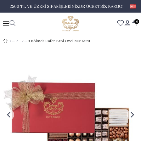
2500 TL VE ÜZERİ SİPARİŞLERİNİZDE ÜCRETSİZ KARGO!
0
9 Bölmeli Cafer Erol Özel Mix Kutu