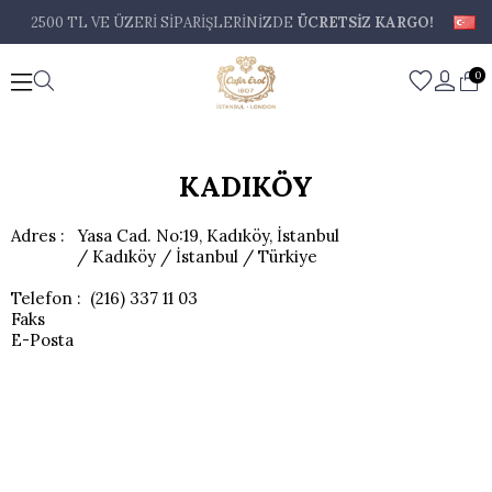
2500 TL VE ÜZERİ SİPARİŞLERİNİZDE ÜCRETSİZ KARGO!
0
KADIKÖY
Adres : Yasa Cad. No:19, Kadıköy, İstanbul
/ Kadıköy / İstanbul / Türkiye
Telefon : (216) 337 11 03
Faks
E-Posta