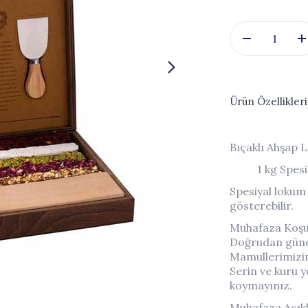
Ürün Özellikleri
Bıçaklı Ahşap 
1 kg Spes
Spesiyal lokum 
gösterebilir.
Muhafaza Koşul
Doğrudan güneş
Mamullerimizin 
Serin ve kuru y
koymayınız.
Muhafaza Açıkl