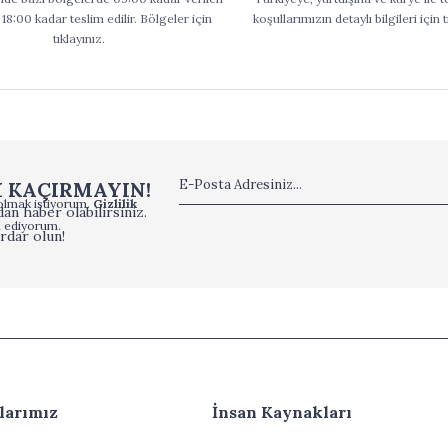
 18:00 kadar teslim edilir. Bölgeler için
koşullarımızın detaylı bilgileri için t
tıklayınız.
I KAÇIRMAYIN!
olmak istiyorum.
Gizlilik
an haber olabilirsiniz.
 ediyorum.
rdar olun!
larımız
İnsan Kaynakları