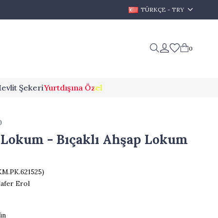
TÜRKÇE - TRY
0
evlit Şekeri
Yurtdışına Özel
0
 Lokum - Bıçaklı Ahşap Lokum
KM.PK.621525)
afer Erol