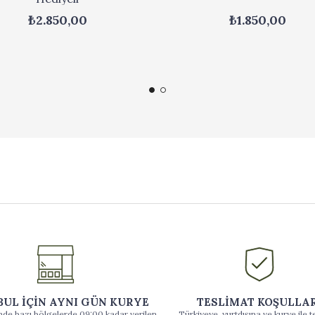
₺2.850,00
₺1.850,00
BUL İÇİN AYNI GÜN KURYE
TESLİMAT KOŞULLA
inde bazı bölgelerde 09:00 kadar verilen
Türkiyeye, yurtdışına ve kurye ile t