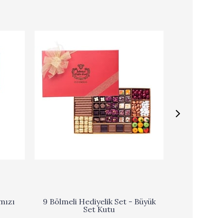
mızı
9 Bölmeli Hediyelik Set - Büyük
Hediy
Set Kutu