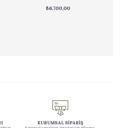
₺6.700,00
RI
KURUMSAL SİPARİŞ
eslimat
Kurumsal satışımızın detayları için tıklayınız.