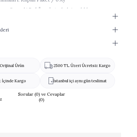
ktan Sonraki Raf Ömrü: Ambalaj açıldıktan sonra
üketilmelidir.
ri stok durumuna göre değişiklik gösterebilir.
leri
mı olduğu için standart boyutlarda değildir.
Orijinal Ürün
2500 TL Üzeri Ücretsiz Kargo
t İçinde Kargo
İstanbul içi aynı gün teslimat
Sorular (0) ve Cevaplar
z
(0)