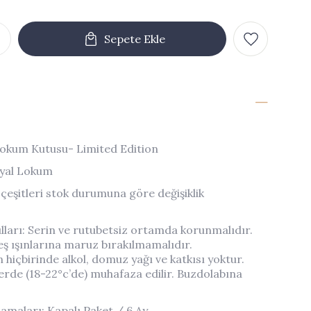
Lokum Kutusu- Limited Edition
iyal Lokum
çeşitleri stok durumuna göre değişiklik
ları: Serin ve rutubetsiz ortamda korunmalıdır.
 ışınlarına maruz bırakılmamalıdır.
hiçbirinde alkol, domuz yağı ve katkısı yoktur.
erde (18-22°c’de) muhafaza edilir. Buzdolabına
amaları: Kapalı Paket / 6 Ay