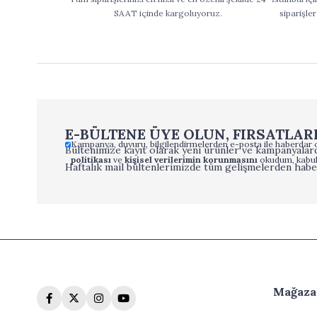
SAAT içinde kargoluyoruz.
siparişler
E-BÜLTENE ÜYE OLUN, FIRSATLAR
Kampanya, duyuru, bilgilendirmelerden e-posta ile haberdar 
Bültenimize kayıt olarak yeni ürünler ve kampanyalard
politikası
ve
kişisel verilerimin korunmasını
okudum, kabul
Haftalık mail bültenlerimizde tüm gelişmelerden habe
Mağaza