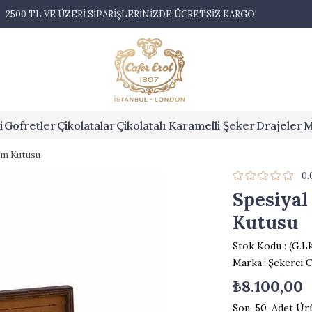
2500 TL VE ÜZERİ SİPARİŞLERİNİZDE ÜCRETSİZ KARGO!
i
Gofretler
Çikolatalar
Çikolatalı Karamelli Şeker
Drajeler
M
um Kutusu
0.
Spesiyal
Kutusu
Stok Kodu
(G.L
Marka
:
Şekerci C
₺8.100,00
50