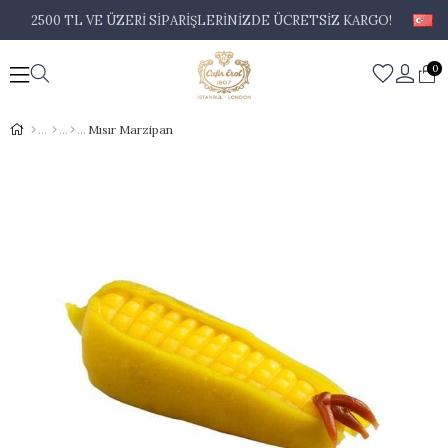
2500 TL VE ÜZERİ SİPARİŞLERİNİZDE ÜCRETSİZ KARGO!
0
Mısır Marzipan