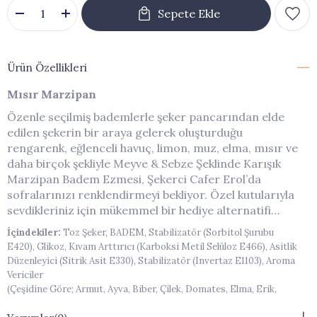
Ürün Özellikleri
Mısır Marzipan
Özenle seçilmiş bademlerle şeker pancarından elde
edilen şekerin bir araya gelerek oluşturduğu
rengarenk, eğlenceli havuç, limon, muz, elma, mısır ve
daha birçok şekliyle Meyve & Sebze Şeklinde Karışık
Marzipan Badem Ezmesi, Şekerci Cafer Erol’da
sofralarınızı renklendirmeyi bekliyor. Özel kutularıyla
sevdikleriniz için mükemmel bir hediye alternatifi…
İçindekiler:
Toz Şeker, BADEM, Stabilizatör (Sorbitol Şurubu
E420), Glikoz, Kıvam Arttırıcı (Karboksi Metil Selüloz E466), Asitlik
Düzenleyici (Sitrik Asit E330), Stabilizatör (Invertaz E1103), Aroma
Vericiler
(Çeşidine Göre; Armut, Ayva, Biber, Çilek, Domates, Elma, Erik,
Havuç, Karnıbahar, Kayısı, Kivi, Limon, Mısır, Muz, Nar, Patates,