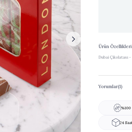
Ürün Özellikleri
Dubai Çikolatası -
Yorumlar
(1)
%100 
24 Saa