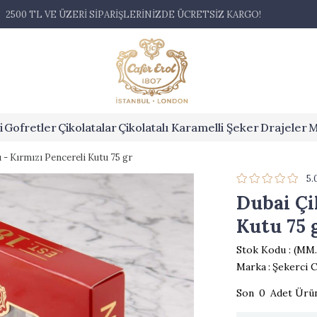
2500 TL VE ÜZERİ SİPARİŞLERİNİZDE ÜCRETSİZ KARGO!
i
Gofretler
Çikolatalar
Çikolatalı Karamelli Şeker
Drajeler
M
 - Kırmızı Pencereli Kutu 75 gr
5.
Dubai Çi
Kutu 75 
Stok Kodu
(MM.
Marka
:
Şekerci C
0