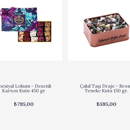
pesiyal Lokum - Desenli
Çakıl Taşı Draje - Bro
Karton Kutu 450 gr
Teneke Kutu 150 gr.
₺795,00
₺595,00