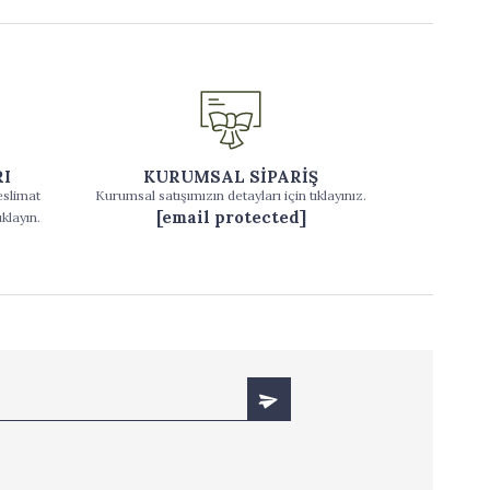
RI
KURUMSAL SİPARİŞ
eslimat
Kurumsal satışımızın detayları için tıklayınız.
[email protected]
ıklayın.