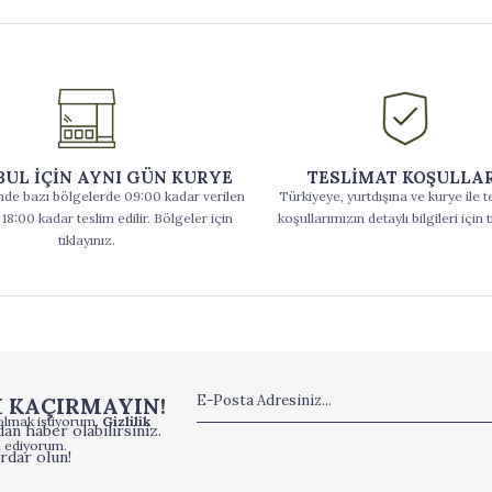
BUL İÇİN AYNI GÜN KURYE
TESLİMAT KOŞULLA
inde bazı bölgelerde 09:00 kadar verilen
Türkiyeye, yurtdışına ve kurye ile t
 18:00 kadar teslim edilir. Bölgeler için
koşullarımızın detaylı bilgileri için t
tıklayınız.
I KAÇIRMAYIN!
olmak istiyorum.
Gizlilik
an haber olabilirsiniz.
 ediyorum.
rdar olun!