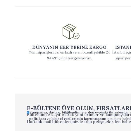
DÜNYANIN HER YERİNE KARGO
İSTAN
Tüm siparişlerinizi en hızlı ve en özenli şekilde 24
İstanbul iç
SAAT içinde kargoluyoruz.
siparişler
E-BÜLTENE ÜYE OLUN, FIRSATLAR
Kampanya, duyuru, bilgilendirmelerden e-posta ile haberdar 
Bültenimize kayıt olarak yeni ürünler ve kampanyalard
politikası
ve
kişisel verilerimin korunmasını
okudum, kabul
Haftalık mail bültenlerimizde tüm gelişmelerden habe