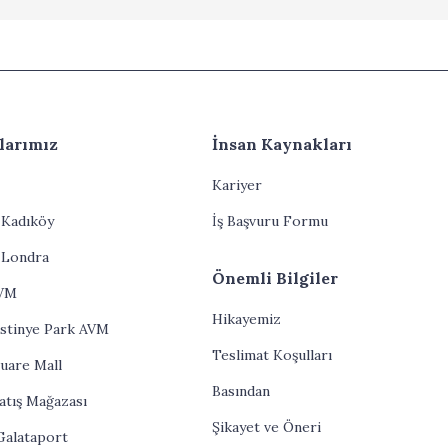
larımız
İnsan Kaynakları
Kariyer
 Kadıköy
İş Başvuru Formu
 Londra
Önemli Bilgiler
AVM
Hikayemiz
İstinye Park AVM
Teslimat Koşulları
uare Mall
Basından
atış Mağazası
Şikayet ve Öneri
Galataport