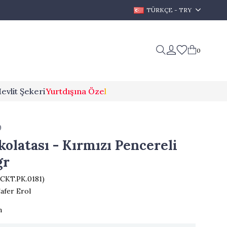
TÜRKÇE - TRY
0
evlit Şekeri
Yurtdışına Özel
0
kolatası - Kırmızı Pencereli
gr
CKT.PK.0181)
afer Erol