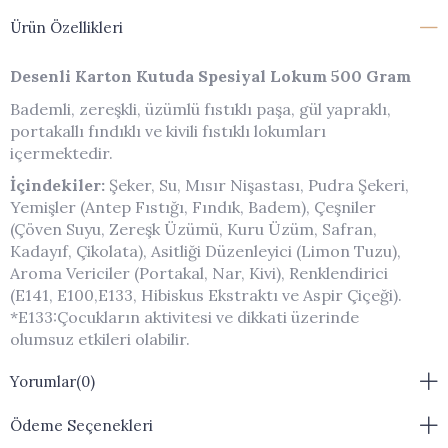
Ürün Özellikleri
Desenli Karton Kutuda Spesiyal Lokum 500 Gram
Bademli, zereşkli, üzümlü fıstıklı paşa, gül yapraklı,
portakallı fındıklı ve kivili fıstıklı lokumları
içermektedir.
İçindekiler:
Şeker, Su, Mısır Nişastası, Pudra Şekeri,
Yemişler (Antep Fıstığı, Fındık, Badem), Çeşniler
(Çöven Suyu, Zereşk Üzümü, Kuru Üzüm, Safran,
Kadayıf, Çikolata), Asitliği Düzenleyici (Limon Tuzu),
Aroma Vericiler (Portakal, Nar, Kivi), Renklendirici
(E141, E100,E133, Hibiskus Ekstraktı ve Aspir Çiçeği).
*E133:Çocukların aktivitesi ve dikkati üzerinde
olumsuz etkileri olabilir.
Muhafaza Koşulları:
Serin ve rutubetsiz ortamda
Yorumlar
(0)
korunmalıdır. Doğrudan güneş ışınlarına maruz
bırakılmamalıdır.
Ödeme Seçenekleri