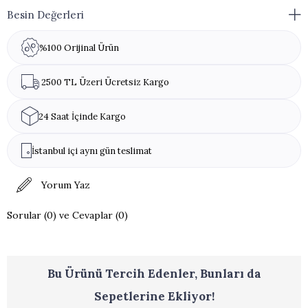
Muhafaza Açıklamaları:
Kapalı paket / 6 ay.
Besin Değerleri
Ambalaj Açıldıktan Sonraki Raf Ömrü:
Ambalaj
açıldıktan sonra 1 hafta içinde tüketilmelidir.
%100 Orijinal Ürün
Ürün Ölçüsü:
Ürünler el yapımı olduğu için standart
boyutlarda değildir.
2500 TL Üzeri Ücretsiz Kargo
Paketleme:
Ürün kutusu (desen) stok durumuna göre
değişmektedir.
24 Saat İçinde Kargo
Alerjen Uyarısı:
Antep Fıstığı, Fındık, Badem,
İstanbul içi aynı gün teslimat
Kadayıf [Gluten) ve yumurta], Çikolata [Soya ve
Laktoz] içerir.Eser miktarda Ceviz, Susam,Süt ve Süt
ürünleri(Laktoz) içerebilir.
Yorum Yaz
Sorular (0) ve Cevaplar (0)
Bu Ürünü Tercih Edenler, Bunları da
Sepetlerine Ekliyor!