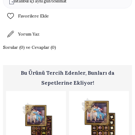
İstanbul içi aynı gün teslimat
Alerjen Uyarısı: Fındık, Antep Fıstık, Badem, Ceviz,
Susam, Yumurta, Laktoz, Soya Lesitini, Gluten
Favorilere Ekle
Yorum Yaz
Sorular (0) ve Cevaplar (0)
Bu Ürünü Tercih Edenler, Bunları da
Sepetlerine Ekliyor!