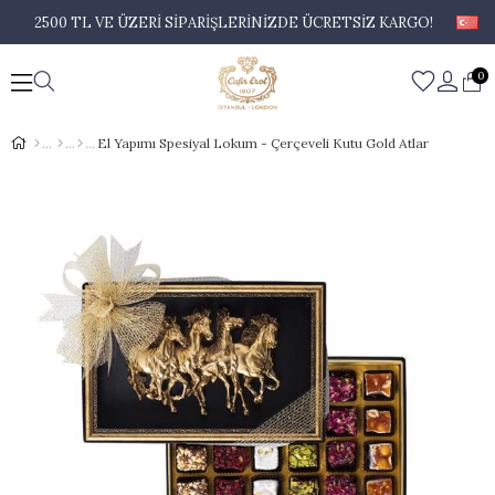
2500 TL VE ÜZERİ SİPARİŞLERİNİZDE ÜCRETSİZ KARGO!
0
El Yapımı Spesiyal Lokum - Çerçeveli Kutu Gold Atlar