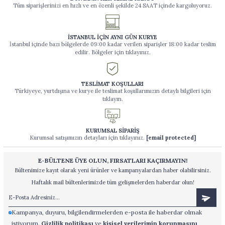
Tüm siparişlerinizi en hızlı ve en özenli şekilde 24 SAAT içinde kargoluyoruz.
İSTANBUL İÇİN AYNI GÜN KURYE
İstanbul içinde bazı bölgelerde 09:00 kadar verilen siparişler 18:00 kadar teslim
edilir. Bölgeler için tıklayınız.
TESLİMAT KOŞULLARI
Türkiyeye, yurtdışına ve kurye ile teslimat koşullarımızın detaylı bilgileri için
tıklayın.
KURUMSAL SİPARİŞ
Kurumsal satışımızın detayları için tıklayınız.
[email protected]
E-BÜLTENE ÜYE OLUN, FIRSATLARI KAÇIRMAYIN!
Bültenimize kayıt olarak yeni ürünler ve kampanyalardan haber olabilirsiniz.
Haftalık mail bültenlerimizde tüm gelişmelerden haberdar olun!
Kampanya, duyuru, bilgilendirmelerden e-posta ile haberdar olmak
istiyorum.
Gizlilik politikası
ve
kişisel verilerimin korunmasını