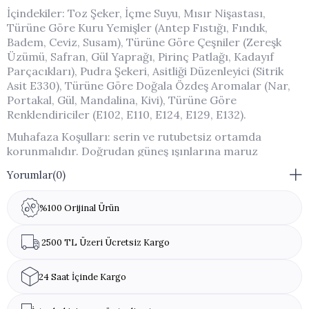
İçindekiler: Toz Şeker, İçme Suyu, Mısır Nişastası,
Türüne Göre Kuru Yemişler (Antep Fıstığı, Fındık,
Badem, Ceviz, Susam), Türüne Göre Çeşniler (Zereşk
Üzümü, Safran, Gül Yaprağı, Pirinç Patlağı, Kadayıf
Parçacıkları), Pudra Şekeri, Asitliği Düzenleyici (Sitrik
Asit E330), Türüne Göre Doğala Özdeş Aromalar (Nar,
Portakal, Gül, Mandalina, Kivi), Türüne Göre
Renklendiriciler (E102, E110, E124, E129, E132).
Muhafaza Koşulları: serin ve rutubetsiz ortamda
korunmalıdır. Doğrudan güneş ışınlarına maruz
bırakılmamalıdır.
Yorumlar
(0)
Muhafaza Açıklamaları: Kapalı Paket / 6 Ay
%100 Orijinal Ürün
Ambalaj Açıldıktan Sonraki Raf Ömrü: Ambalaj
açıldıktan sonra 1 hafta içinde tüketilmelidir.
2500 TL Üzeri Ücretsiz Kargo
Ürün Ölçüsü: Ürünler el yapımı olduğu için standart
boyutlarda değildir.
24 Saat İçinde Kargo
Paketleme: Ürün kutusu (desen) stok durumuna göre
değişmektedir.