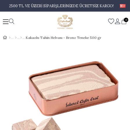
2500 TL VE ÜZERİ SİPARİŞLERİNİZDE ÜCRETSİZ KARGO!
0
Kakaolu Tahin Helvası - Bronz Teneke 500 gr