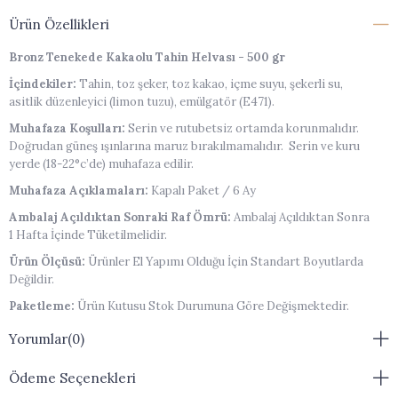
Ürün Özellikleri
Bronz Tenekede Kakaolu Tahin Helvası - 500 gr
İçindekiler:
Tahin, toz şeker, toz kakao, içme suyu, şekerli su,
asitlik düzenleyici (limon tuzu), emülgatör (E471).
Muhafaza Koşulları:
Serin ve rutubetsiz ortamda korunmalıdır.
Doğrudan güneş ışınlarına maruz bırakılmamalıdır. Serin ve kuru
yerde (18-22°c’de) muhafaza edilir.
Muhafaza Açıklamaları:
Kapalı Paket / 6 Ay
Ambalaj Açıldıktan Sonraki Raf Ömrü:
Ambalaj Açıldıktan Sonra
1 Hafta İçinde Tüketilmelidir.
Ürün Ölçüsü:
Ürünler El Yapımı Olduğu İçin Standart Boyutlarda
Değildir.
Paketleme:
Ürün Kutusu Stok Durumuna Göre Değişmektedir.
Alerjen Uyarısı:
Ürün susam ve çöven otu ekstresi içerir. Ayrıca
Yorumlar
(0)
ürün, eser miktarda fındık, ceviz ve badem içerebilir.
Ödeme Seçenekleri