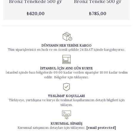
Bronz Tenekede 500 gr
Bronz Teneke 500 gr
₺620,00
₺785,00
DÜNYANIN HER YERİNE KARGO
Tüm siparişlerinizi en hızlı ve en özenli şekilde 24 SAAT içinde kargoluyoruz.
İSTANBUL İÇİN AYNI GÜN KURYE
İstanbul içinde bazı bölgelerde 09:00 kadar verilen siparişler 18:00 kadar teslim
edilir. Bölgeler için tıklayınız.
TESLİMAT KOŞULLARI
Türkiyeye, yurtdışına ve kurye ile teslimat koşullarımızın detaylı bilgileri için
tıklayın.
KURUMSAL SİPARİŞ
Kurumsal satışımızın detayları için tıklayınız.
[email protected]