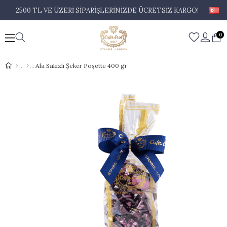
2500 TL VE ÜZERİ SİPARİŞLERİNİZDE ÜCRETSİZ KARGO!
0
Ala Sakızlı Şeker Poşette 400 gr