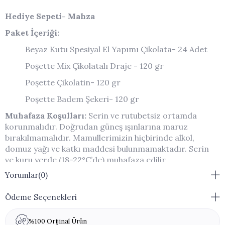
Hediye Sepeti- Mahza
Paket İçeriği:
Beyaz Kutu Spesiyal El Yapımı Çikolata- 24 Adet
Poşette Mix Çikolatalı Draje - 120 gr
Poşette Çikolatin- 120 gr
Poşette Badem Şekeri- 120 gr
Muhafaza Koşulları:
Serin ve rutubetsiz ortamda
korunmalıdır. Doğrudan güneş ışınlarına maruz
bırakılmamalıdır. Mamullerimizin hiçbirinde alkol,
domuz yağı ve katkı maddesi bulunmamaktadır. Serin
ve kuru yerde (18-22°C’de) muhafaza edilir.
Buzdolabına koymayınız.
Yorumlar
(0)
Muhafaza Açıklamaları:
Kapalı paket / 6 ay
Ödeme Seçenekleri
Ambalaj Açıldıktan Sonraki Raf Ömrü:
Ambalaj
açıldıktan sonra 1 hafta içinde tüketilmelidir.
%100 Orijinal Ürün