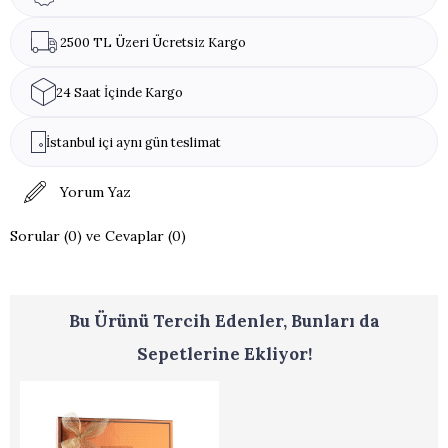
Ürün Süslemeleri:
Stok durumuna göre değişiklik
gösterebilir.
2500 TL Üzeri Ücretsiz Kargo
Ürün Ölçüsü:
Ürünler el yapımı olduğu için standart
boyutlarda değildir.
24 Saat İçinde Kargo
Alerjen Uyarısı:
Soya Lesitini, Laktoz, Sert Kabuklu
İstanbul içi aynı gün teslimat
Yemişler (Antep Fıstığı, Fındık, Badem, Ceviz).
Yorum Yaz
Sorular (0) ve Cevaplar (0)
Bu Ürünü Tercih Edenler, Bunları da
Sepetlerine Ekliyor!