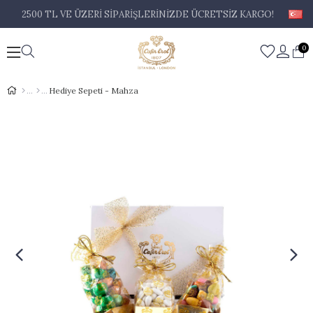
2500 TL VE ÜZERİ SİPARİŞLERİNİZDE ÜCRETSİZ KARGO!
0
Hediye Sepeti - Mahza