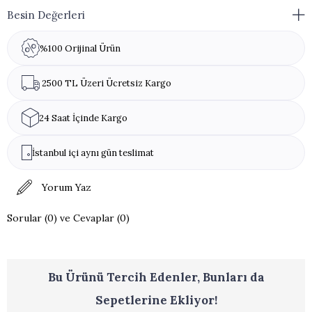
Ambalaj Açıldıktan Sonraki Raf Ömrü:
1 hafta
Besin Değerleri
Ürün Ölçüsü:
Ürünler el yapımı olduğu için standart boyutlarda
%100 Orijinal Ürün
değildir.
Paketleme:
Ürün kutusu stok durumuna göre değişmektedir.
2500 TL Üzeri Ücretsiz Kargo
Alerjen Uyarısı:
Bu ürün bal, yumurta akı ve çeşidine göre antep
fıstığı, badem, ceviz ve fındık içerir.
24 Saat İçinde Kargo
İstanbul içi aynı gün teslimat
Yorum Yaz
Sorular (0) ve Cevaplar (0)
Bu Ürünü Tercih Edenler, Bunları da
Sepetlerine Ekliyor!