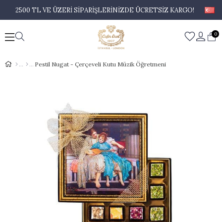
2500 TL VE ÜZERİ SİPARİŞLERİNİZDE ÜCRETSİZ KARGO!
0
Pestil Nugat - Çerçeveli Kutu Müzik Öğretmeni