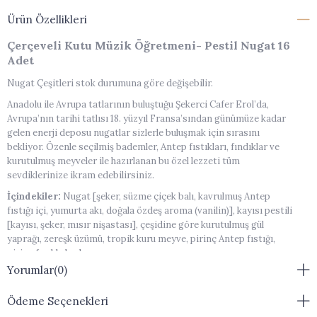
Ürün Özellikleri
Çerçeveli Kutu Müzik Öğretmeni- Pestil Nugat 16
Adet
Nugat Çeşitleri stok durumuna göre değişebilir.
Anadolu ile Avrupa tatlarının buluştuğu Şekerci Cafer Erol’da,
Avrupa’nın tarihi tatlısı 18. yüzyıl Fransa’sından günümüze kadar
gelen enerji deposu nugatlar sizlerle buluşmak için sırasını
bekliyor. Özenle seçilmiş bademler, Antep fıstıkları, fındıklar ve
kurutulmuş meyveler ile hazırlanan bu özel lezzeti tüm
sevdiklerinize ikram edebilirsiniz.
İçindekiler:
Nugat [şeker, süzme çiçek balı, kavrulmuş Antep
fıstığı içi, yumurta akı, doğala özdeş aroma (vanilin)], kayısı pestili
[kayısı, şeker, mısır nişastası], çeşidine göre kurutulmuş gül
yaprağı, zereşk üzümü, tropik kuru meyve, pirinç Antep fıstığı,
pirinç fındık, badem.
Yorumlar
(0)
Muhafaza Koşulları:
Serin ve rutubetsiz ortamda korunmalıdır.
Doğrudan güneş ışınlarına maruz bırakılmamalıdır.
Ödeme Seçenekleri
Muhafaza Açıklamaları:
Kapalı paket / 8 ay