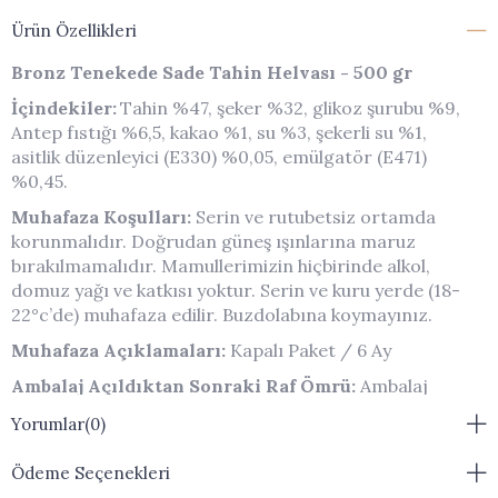
Ürün Özellikleri
Bronz Tenekede Sade Tahin Helvası - 500 gr
İçindekiler:
Tahin %47, şeker %32, glikoz şurubu %9,
Antep fıstığı %6,5, kakao %1, su %3, şekerli su %1,
asitlik düzenleyici (E330) %0,05, emülgatör (E471)
%0,45.
Muhaf
aza Koşulları:
Serin ve rutubetsiz ortamda
korunmalıdır. Doğrudan güneş ışınlarına maruz
bırakılmamalıdır. Mamullerimizin hiçbirinde alkol,
domuz yağı ve katkısı yoktur. Serin ve kuru yerde (18-
22°c’de) muhafaza edilir. Buzdolabına koymayınız.
Muhafaza Açıklamaları:
Kapalı Paket / 6 Ay
Ambalaj Açıldıktan Sonraki Raf Ömrü:
Ambalaj
Açıldıktan Sonra 1 Hafta İçinde Tüketilmelidir.
Yorumlar
(0)
Ürün Ölçüsü:
Ürünler El Yapımı Olduğu İçin Standart
Boyutlarda Değildir.
Ödeme Seçenekleri