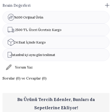
Paketleme:
Ürün Kutusu Stok Durumuna Göre
Besin Değerleri
Değişmektedir.
Alerjen Uyarısı:
Ürün susam ve çöven otu ekstresi
%100 Orijinal Ürün
içerir. Ayrıca ürün, eser miktarda fındık, ceviz ve
badem içerebilir.
2500 TL Üzeri Ücretsiz Kargo
24 Saat İçinde Kargo
İstanbul içi aynı gün teslimat
Yorum Yaz
Sorular (0) ve Cevaplar (0)
Bu Ürünü Tercih Edenler, Bunları da
Sepetlerine Ekliyor!