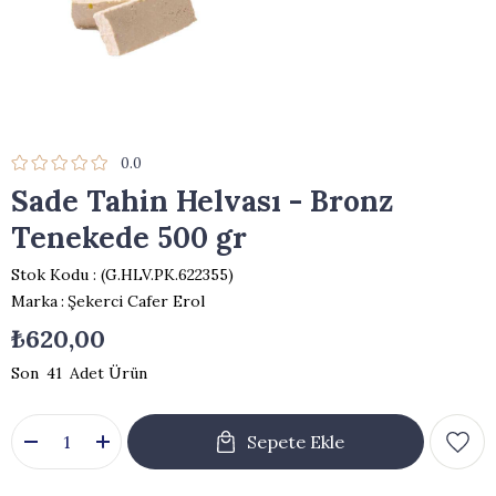
0.0
Sade Tahin Helvası - Bronz
Tenekede 500 gr
Stok Kodu
(G.HLV.PK.622355)
Marka
:
Şekerci Cafer Erol
₺620,00
41