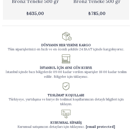
Bronz Teneke 500 gr
Bronz Teneke 500 gr
₺635,00
₺785,00
DÜNYANIN HER YERİNE KARGO
Tüm siparişlerinizi en hızlı ve en özenli şekilde 24 SAAT içinde kargoluyoruz.
İSTANBUL İÇİN AYNI GÜN KURYE
İstanbul içinde bazı bölgelerde 09:00 kadar verilen siparişler 18:00 kadar teslim
edilir. Bölgeler için tıklayınız.
TESLİMAT KOŞULLARI
Türkiyeye, yurtdışına ve kurye ile teslimat koşullarımızın detaylı bilgileri için
tıklayın.
KURUMSAL SİPARİŞ
Kurumsal satışımızın detayları için tıklayınız.
[email protected]