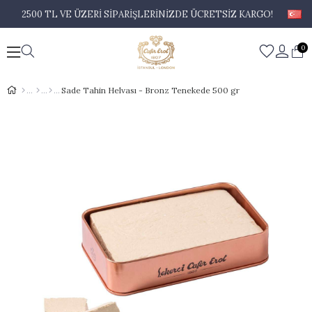
2500 TL VE ÜZERİ SİPARİŞLERİNİZDE ÜCRETSİZ KARGO!
0
Sade Tahin Helvası - Bronz Tenekede 500 gr