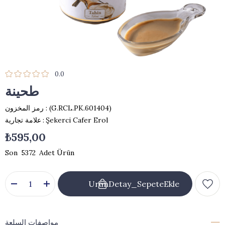
0.0
طحينة
(G.RCL.PK.601404)
رمز المخزون
Şekerci Cafer Erol
:
علامة تجارية
₺595,00
5372
مواصفات السلعة