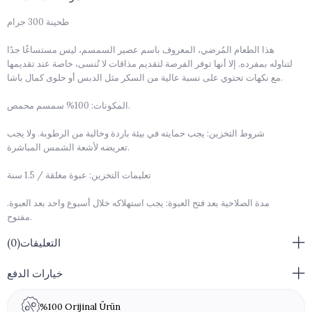
طحينة 300 جرام
هذا الطعام المُرضي، المعروف باسم عصير السمسم، ليس مستساغًا جدًا
لتناوله بمفرده. إلا أنها توفر الفرصة لتقديم مذاقات لا تُنسى، خاصة عند تقديمها
مع نكهات تحتوي على نسبة عالية من السكر مثل الدبس أو حلوى كمال باشا.
المكونات: 100% سمسم محمص.
شروط التخزين: يجب حمايته في بيئة باردة وخالية من الرطوبة. ولا يجب
تعريضه لأشعة الشمس المباشرة.
تعليمات التخزين: عبوة مغلقة / 1.5 سنة
مدة الصلاحية بعد فتح العبوة: يجب استهلاكه خلال أسبوع واحد بعد العبوة.
مفتوح.
التعليقات
(0)
تحذير من مسببات الحساسية: SESAME
656,17
656,17
خيارات الدفع
%100 Orijinal Ürün