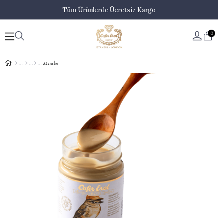
Tüm Ürünlerde Ücretsiz Kargo
0
طحينة