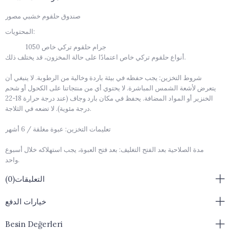
صندوق حلقوم خشبي مصور
المحتويات:
1050 جرام حلقوم تركي خاص
أنواع حلقوم تركي خاص اعتمادًا على حالة المخزون، قد يختلف ذلك.
شروط التخزين: يجب حفظه في بيئة باردة وخالية من الرطوبة. لا ينبغي أن
يتعرض لأشعة الشمس المباشرة. لا يحتوي أي من منتجاتنا على الكحول أو شحم
الخنزير أو المواد المضافة. يحفظ في مكان بارد وجاف (عند درجة حرارة 18-22
درجة مئوية). لا تضعه في الثلاجة.
تعليمات التخزين: عبوة مغلقة / 6 أشهر
مدة الصلاحية بعد الفتح التغليف: بعد فتح العبوة، يجب استهلاكه خلال أسبوع
واحد.
التعليقات
(0)
قد تختلف ديكورات المنتج حسب حالة المخزون.
نظرًا لأن المنتجات مصنوعة يدويًا، فهي ليست كذلك.
< br />
خيارات الدفع
Besin Değerleri