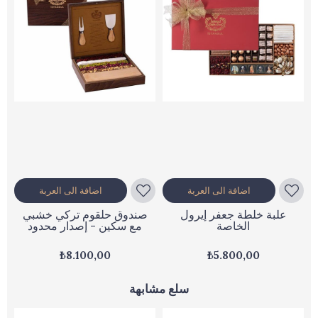
اضافة الى العربة
اضافة الى العربة
علبة خلطة جعفر إيرول
صندوق حلقوم تركي خشبي
الخاصة
مع سكين - إصدار محدود
₺8.100,00
₺5.800,00
سلع مشابهة