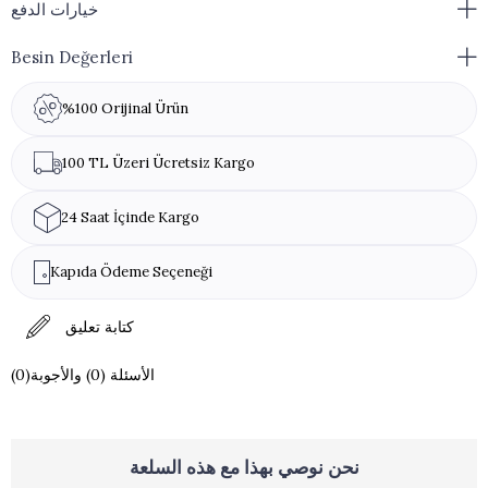
خيارات الدفع
نظرًا لأن المنتجات مصنوعة يدويًا، فهي ليست بأحجام قياسية.
Besin Değerleri
تحذير من مسببات الحساسية : ليسيثين الصويا، اللاكتوز، المكسرات (البستاني،
البندق، اللوز، الجوز)
%100 Orijinal Ürün
100 TL Üzeri Ücretsiz Kargo
24 Saat İçinde Kargo
Kapıda Ödeme Seçeneği
كتابة تعليق
(0)الأسئلة (0) والأجوبة
نحن نوصي بهذا مع هذه السلعة