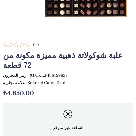
0.0
علبة شوكولاتة ذهبية مميزة مكونة من
72 قطعة
(G.CKL.PK.615982)
رمز المخزون
Şekerci Cafer Erol
:
علامة تجارية
₺4.650,00
السلعة غير متوفر