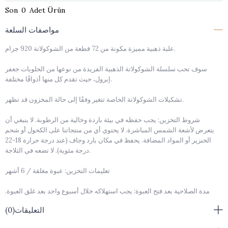
0
مواصفات السلعة
علبة ذهبية مميزة مكونة من 72 قطعة من الشوكولاتة 920 جرام.
سوف تحب سلسلة الشوكولاتة الذهبية الفريدة من نوعها من الحلويات جعفر
إيرول، حيث تقدم كل منها أذواقًا مختلفة.
تشكيلات الشوكولاتة الخاصة تتغير وفقًا إلى حالة المخزون قد تظهر.
شروط التخزين: يجب حفظه في بيئة باردة وخالية من الرطوبة. لا ينبغي أن
يتعرض لأشعة الشمس المباشرة. لا يحتوي أي من منتجاتنا على الكحول أو شحم
الخنزير أو المواد المضافة. يحفظ في مكان بارد وجاف (عند درجة حرارة 18-22
درجة مئوية). لا تضعه في الثلاجة.
تعليمات التخزين: عبوة مغلقة / 6 أشهر
مدة الصلاحية بعد فتح العبوة: يجب استهلاكه خلال أسبوع واحد بعد غلق العبوة.
تم فتحه.
التعليقات
(0)
قد تختلف ديكورات المنتج حسب حالة المخزون.