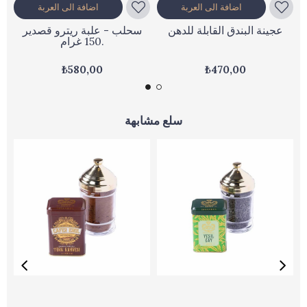
اضافة الى العربة
اضافة الى العربة
عجينة البندق القابلة للدهن
سحلب - علبة ريترو قصدير
150 غرام.
₺580,00
₺470,00
سلع مشابهة