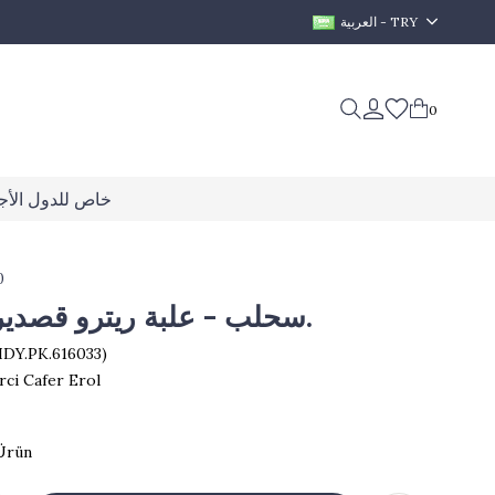
العربية - TRY
0
خاص للدول الأجن
0
سحلب - علبة ريترو قصدير 150 غرام.
HDY.PK.616033)
rci Cafer Erol