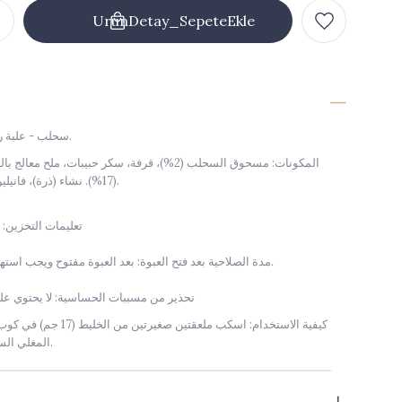
سحلب - علبة ريترو قصدير 150 غرام.
المكونات: مسحوق السحلب (2%)، قرفة، سكر حبيبات، ملح
(17%). نشاء (ذرة)، فانيلين، مثخن (صمغ الغوار).
تعليمات التخزين: عبو
مدة الصلاحية بعد فتح العبوة: بعد العبوة مفتوح ويجب استهلاكه خلال أسبوع واحد.
تحذير من مسببات الحساسية: لا يحتوي ع
المغلي الساخن (150 مل) ويقلب.