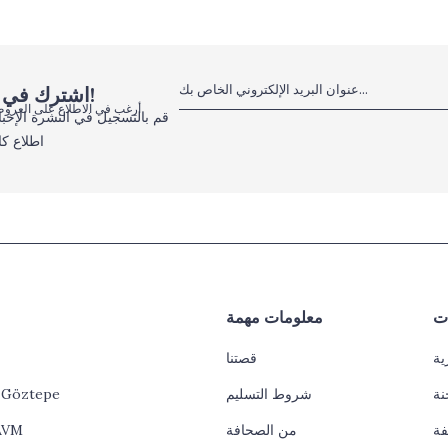
اشترك في النشرة الإخبارية الإلكترونية، لا تفوت الفرص!
أرغب في الاطلاع على العروض
قم بالتسجيل في النشرة الإخبا
اطلاع كا
ات
معلومات مهمة
ية
قصتنا
نة
شروط التسليم
l Göztepe
فة
من الصحافة
AVM