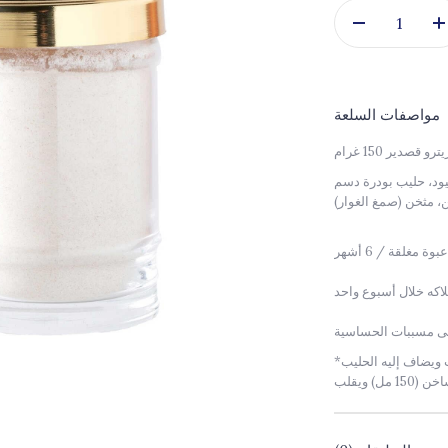
مواصفات السلعة
 معالج باليود، حليب بودرة دسم
ة مغلقة / 6 أشهر
لى مسببات الحساسية
*كيفية الاستخدام: اسكب ملعقتين صغيرتين من الخليط (17 جم) في كوب ويضاف إليه الحليب