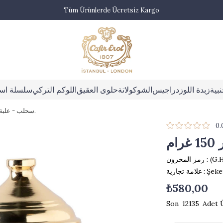
Tüm Ürünlerde Ücretsiz Kargo
بية
زبدة اللوز
دراجيس
الشوكولاتة
حلوى العقيق
اللوكم التركي
سلسلة اس
سحلب - علبة ريترو قصدير 150 غرام.
0.
(G.
رمز المخزون
Şeke
:
علامة تجارية
₺580,00
12135