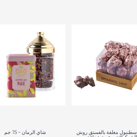
اسطنبول مغلفة بالفستق روش
شاي الرمان - 75 جم
الشوكولاتة - عبوة شفافة