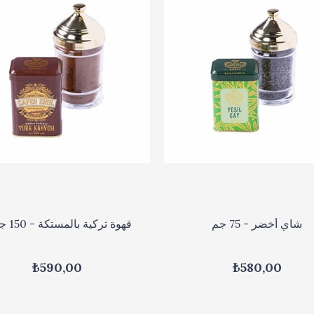
شاي أخضر - 75 جم
قهوة تركية بالمستكة - 150 جرام
₺590,00
₺580,00