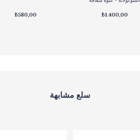
₺580,00
₺1.400,00
سلع مشابهة