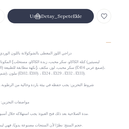
دراجي اللوز المغطى بالشوكولاتة باللون الوردي في كي
المكونات: الشوكولاتة ا
مبيض (E903 شمع كرنوبا)، ملون (E102، E110). ، E124 ، E129 ، E132 ، E133).
شروط التخزين: يجب حفظه في بيئة باردة وخالية من الرطوبة. 
مواصفات التخزين: عبوة
مدة الصلاحية بعد ذلك فتح العبوة: يجب استهلاكه خلال أسبوع واحد بعد فتح العبوة.
حجم المنتج: نظرًا لأن المنتجات مصنوعة يدويًا، فهي ليست بالأحجام القياسية.