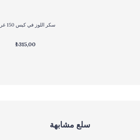
سكر اللوز في كيس 150 غرام
₺315,00
سلع مشابهة