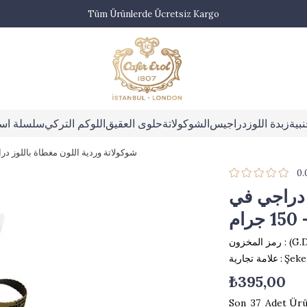
Tüm Ürünlerde Ücretsiz Kargo
بية
زبدة اللوز
دراجيس
الشوكولاتة
حلوى العقيق
اللوكم التركي
سلسلة اس
شوكولاتة وردية اللون مغطاة باللوز دراجي ف
0.
 دراجي في
ام
(G.
رمز المخزون
Şeke
:
علامة تجارية
₺395,00
37