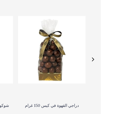
حبوب البن دراجي في كيس 150
دراجي القهوة في كيس 150 غرام
شوكول