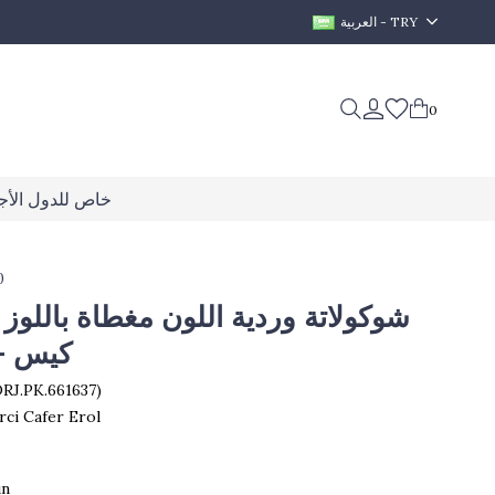
العربية - TRY
0
خاص للدول الأجن
0
شوكولاتة وردية اللون مغطاة باللوز
كيس - 150 جر
DRJ.PK.661637)
rci Cafer Erol