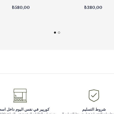
₺580,00
₺380,00
شروط التسليم
كوريير في نفس اليوم داخل اس
معلومات التفصيلية حول شروط التسليم إلى