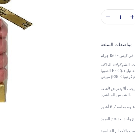
مواصفات السلعة
س - 150 جرام
لداكنة [كتلة الكاكاو، سكر محبب، زبدة الكاكاو، مستحلب (ليسيثين
الصويا E322)، نكهة مطابقة للطبيعة (الفانيليا)]، سكر محبب، لوز، مكثف (E414 صمغ عربي)،
يجب ألا يتعرض لأشعة
الشمس المباشرة.
 مغلقة / 6 أشهر