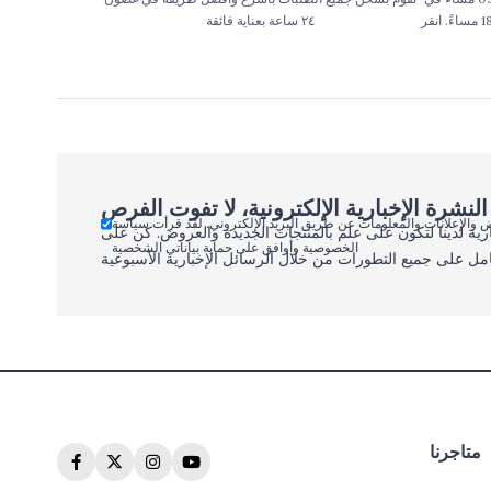
بعض المناطق في اسطنبول حتى الساعة 18:00 مساءً. انقر
٢٤ ساعة بعناية فائقة
 والإعلانات والمعلومات عن طريق البريد الإلكتروني. لقد قرأت سياسة
رية لدينا لتكون على علم بالمنتجات الجديدة والعروض. كن على
الخصوصية وأوافق على حماية بياناتي الشخصية
مل على جميع التطورات من خلال الرسائل الإخبارية الأسبوعية
متاجرنا