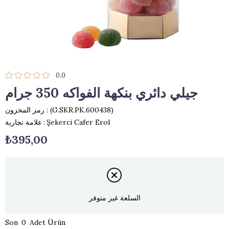
0.0
جيلي دائري بنكهة الفواكه 350 جرام
(G.SKR.PK.600438)
رمز المخزون
Şekerci Cafer Erol
:
علامة تجارية
₺395,00
السلعة غير متوفر
0