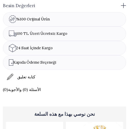
حجم المنتج: نظرًا لأن المنتجات مصنوعة يدويًا، فهي لا تأتي بأحجام قياسية.
Besin Değerleri
التغليف: يختلف صندوق المنتج حسب توفر المخزون.
%100 Orijinal Ürün
تحذير مسببات الحساسية: لا يحتوي على مواد مسببة للحساسية
100 TL Üzeri Ücretsiz Kargo
حجم صندوق المنتج: 16 سم * 3 سم
24 Saat İçinde Kargo
Kapıda Ödeme Seçeneği
كتابة تعليق
(0)الأسئلة (0) والأجوبة
نحن نوصي بهذا مع هذه السلعة