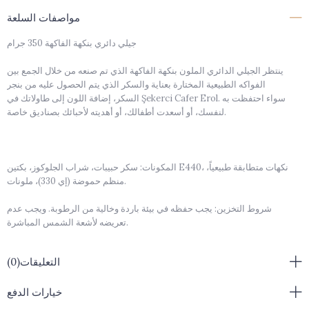
مواصفات السلعة
جيلي دائري بنكهة الفاكهة 350 جرام
ينتظر الجيلي الدائري الملون بنكهة الفاكهة الذي تم صنعه من خلال الجمع بين
الفواكه الطبيعية المختارة بعناية والسكر الذي يتم الحصول عليه من بنجر
السكر، إضافة اللون إلى طاولاتك في Şekerci Cafer Erol. سواء احتفظت به
لنفسك، أو أسعدت أطفالك، أو أهديته لأحبائك بصناديق خاصة.
المكونات: سكر حبيبات، شراب الجلوكوز، بكتين E440، نكهات متطابقة طبيعياً،
منظم حموضة (إي 330)، ملونات.
شروط التخزين: يجب حفظه في بيئة باردة وخالية من الرطوبة. ويجب عدم
تعريضه لأشعة الشمس المباشرة.
تعليمات التخزين: عبوة مغلقة / 6 أشهر
التعليقات
(0)
مدة الصلاحية بعد فتح العبوة: يجب استهلاكه خلال أسبوع واحد بعد العبوة. تم
فتحه.
خيارات الدفع