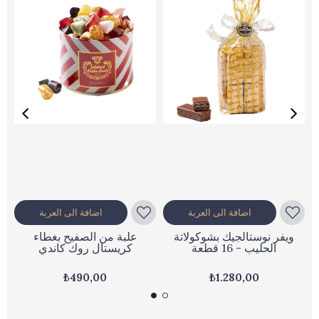
اضافة الى العربة
اضافة الى العربة
ويفر نوستالجيك بشوكولاتة
علبة من الصفيح بغطاء
الحليب - 16 قطعة
كريستال روك كاندي
₺490,00
₺1.280,00