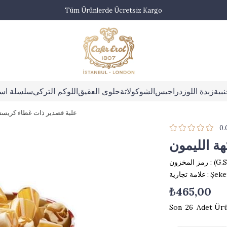
Tüm Ürünlerde Ücretsiz Kargo
بية
زبدة اللوز
دراجيس
الشوكولاتة
حلوى العقيق
اللوكم التركي
سلسلة اس
علبة قصدير ذات غطاء كريستا
0.
ة الليمون
(G.
رمز المخزون
Şeke
:
علامة تجارية
₺465,00
26