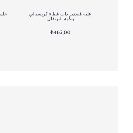
علبة قصدير ذات غطاء كريستالي
علبة
بنكهة البرتقال
₺465,00