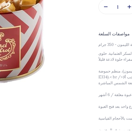
مواصفات السلعة
ن - 350 جرام
سكر العثمانية. حلوى
ظم حموضة (حمض الطرطريك
ب ألا
< br />
E334).
 مغلقة / 6 أشهر