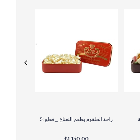
راحة الحلقوم بطعم النعناع _قطع :5
₺1.150,00