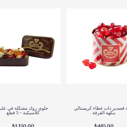
 قصدير ذات غطاء كريستالي
حلوى روك مشكلة في علبة
بنكهة القرفة
كلاسيكية - 5 قطع
₺1.150,00
₺465,00