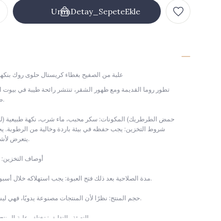
علبة من الصفيح بغطاء كريستال حلوى روك بنكهة الليمو
تطور روما القديمة ومع ظهور الشقر، تنتشر رائحة طيبة في بيوت ال
صفراء حلوة لاذعة قليلاً.
المكونات: سكر محبب، ماء شرب، نكهة طبيعية (ليمون)، من
شروط التخزين: يجب حفظه في بيئة باردة وخالية من الرطوبة. يج
يتعرض لأشعة الشمس المباشرة.
أوصاف التخزين: عبوة
مدة الصلاحية بعد ذلك فتح العبوة: يجب استهلاكه خلال أسبوع واحد بعد فتح العبوة.
حجم المنتج: نظرًا لأن المنتجات مصنوعة يدويًا، فهي ليست بالأحجام القياسية.
التعبئة والتغليف: تختلف علبة المنتج حسب توفر المخزون.