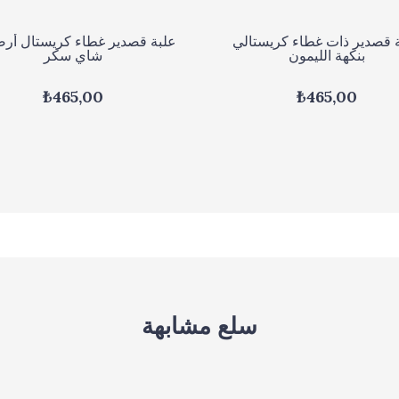
 قصدير ذات غطاء كريستالي
علبة قصدير غطاء كريستال أر
بنكهة الليمون
شاي سكر
₺465,00
₺465,00
سلع مشابهة