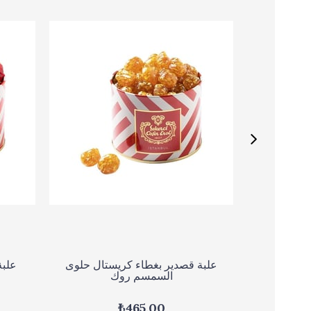
كريستالي
علبة قصدير بغطاء كريستال حلوى
علبة
السمسم روك
₺465,00