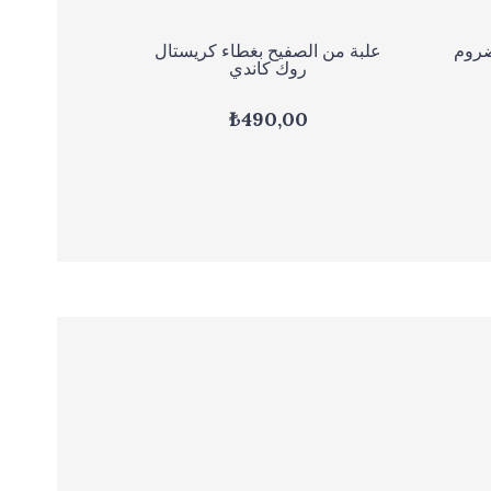
ضروم
علبة من الصفيح بغطاء كريستال
روك كاندي
₺490,00