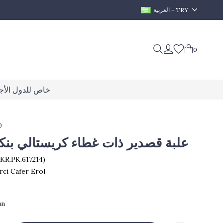
العربية - TRY
0
خاص للدول الأجن
0
علبة قصدير ذات غطاء كريستالي بنكه
SKR.PK.617214)
rci Cafer Erol