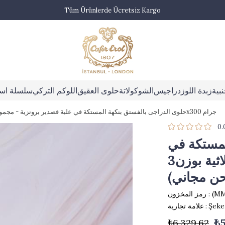
Tüm Ürünlerde Ücretsiz Kargo
بية
زبدة اللوز
دراجيس
الشوكولاتة
حلوى العقيق
اللوكم التركي
سلسلة اس
حلوى الدراجى بالفستق بنكهة المستكة في علبة قصدير برونزية - مجموعة ثلاثية بوزن3 (شحن مجاني)x300 جرام
0.
لمستكة في
علبة قصدير برونزية - مجموعة ثلاثية بوزن3
(MM
رمز المخزون
Şeke
:
علامة تجارية
₺5
₺6.329,62