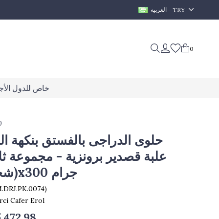
العربية - TRY
0
خاص للدول الأجن
0
حلوى الدراجى بالفستق بنكهة ا
(شحن مجاني)x300 جرام
.DRJ.PK.0074)
rci Cafer Erol
.472,98