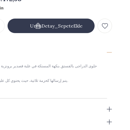
حلوى الدراجى بالفستق بنكهة المستكة في علبة قصدير برونزية -
*** يتم إرسالها كحزمة ثلاثية، حيث يحتوي كل علبة على 300 جرام.