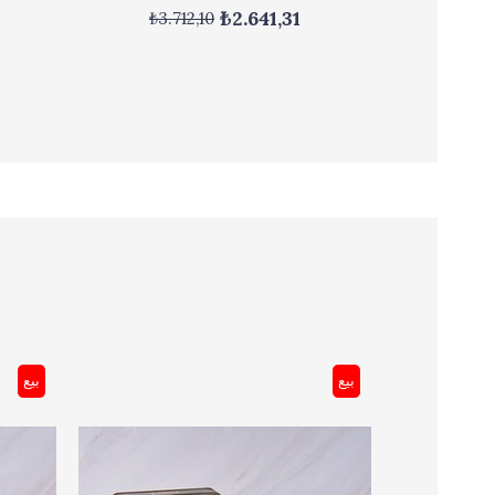
₺2.641,31
₺3.712,10
بيع
بيع