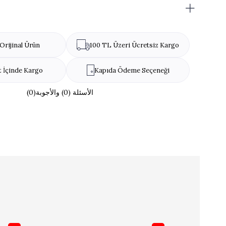
Orijinal Ürün
100 TL Üzeri Ücretsiz Kargo
t İçinde Kargo
Kapıda Ödeme Seçeneği
(0)الأسئلة (0) والأجوبة