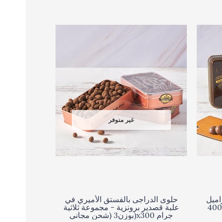
غير متوفر
اميل
حلوى الدراجى بالفستق الأميري في
في علبة معدنية صغيرة عتيقة 400
علبة قصدير برونزية - مجموعة ثلاثية
بوزن3 (شحن مجاني)x300 جرام