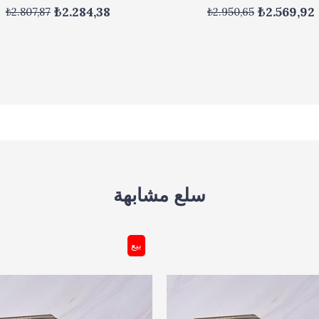
₺2.284,38
₺2.569,92
₺2.807,87
₺2.950,65
سلع مشابهة
بيع