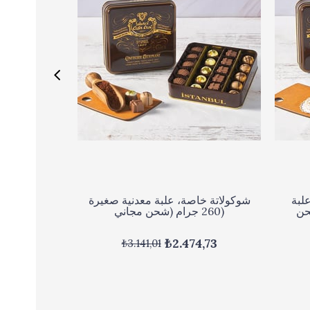
لبة
شوكولاتة خاصة، علبة معدنية صغيرة
م (شحن
260 جرام (شحن مجاني)
₺2.474,73
₺3.141,01