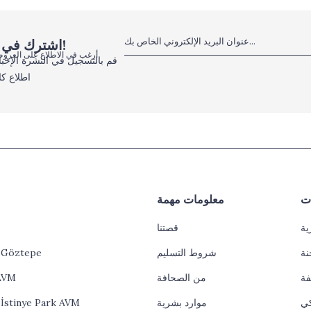
اشترك في النشرة الإخبارية الإلكترونية، لا تفوت الفرص!
أرغب في الاطلاع على العروض
قم بالتسجيل في النشرة الإخبا
اطلاع كا
ات
معلومات مهمة
ية
قصتنا
نة
شروط التسليم
l Göztepe
فة
من الصحافة
AVM
كي
موارد بشرية
 İstinye Park AVM