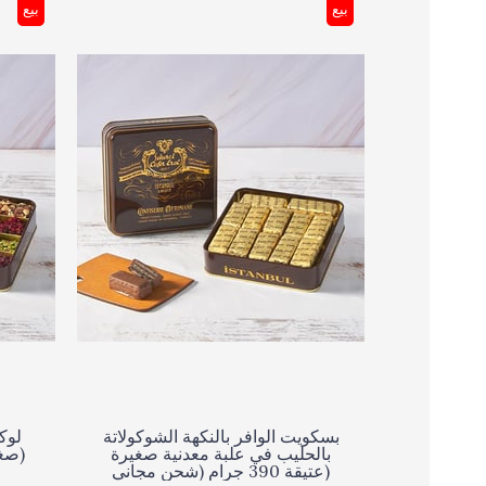
بيع
بيع
بسكويت الوافر بالنكهة الشوكولاتة
لوك
بالحليب في علبة معدنية صغيرة
صغيرة 490 جرام (شحن مجاني)
عتيقة 390 جرام (شحن مجاني)