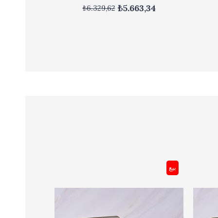
₺5.663,34
₺6.329,62
بيع