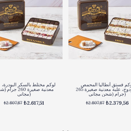
كم فستق أنطاليا المحمص
لوكم مختلط بالسكر البودرة، ع
المزدوج، علبة معدنية صغيرة 265
معدنية صغيرة 260 جرا
جرام (شحن مجاني)
مجاني)
₺2.617,51
₺2.379,56
₺2.807,87
₺2.807,87