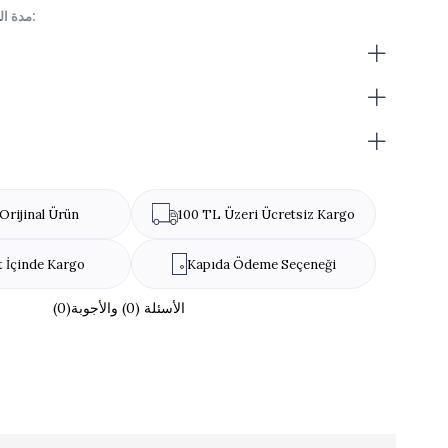
مدة الصلاحية بعد فتح العبوة:
يجب استهلاكه خلال أسبوع من فتح العبوة.
نظرًا لأن المنتجات مصنوعة يدويًا، فهي ليست بحجم موحد.
صندوق المنتج قد يختلف حسب حالة المخزون.
تحذير من مسببات الحساسية:
Orijinal Ürün
100 TL Üzeri Ücretsiz Kargo
t İçinde Kargo
Kapıda Ödeme Seçeneği
(0)الأسئلة (0) والأجوبة