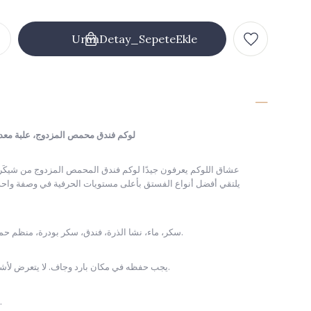
لوكم فندق محمص المزدوج، علبة معدنية صغي
عشاق اللوكم يعرفون جيدًا لوكم فندق المحمص المزدوج من شيكَر
يلتقي أفضل أنواع الفستق بأعلى مستويات الحرفية في وصفة واحد
سكر، ماء، نشا الذرة، فندق، سكر بودرة، منظم حموضة (حمض الليمون).
يجب حفظه في مكان بارد وجاف. لا يتعرض لأشعة الشمس المباشرة.
عبوة مغلقة / 6 أشهر.