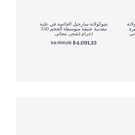
لاتة
شوكولاتة سارجيل الخاصة في علبة
رة
معدنية عتيقة متوسطة الحجم 330
جرام (شحن مجاني)
₺4.091,33
₺4.900,08