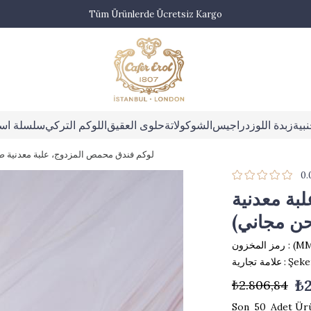
Tüm Ürünlerde Ücretsiz Kargo
بية
زبدة اللوز
دراجيس
الشوكولاتة
حلوى العقيق
اللوكم التركي
سلسلة اس
لوكم فندق محمص المزدوج، علبة معدنية صغيرة 300 جرام (شحن
0.
بة معدنية
(MM
رمز المخزون
Şeke
:
علامة تجارية
₺2
₺2.806,84
50