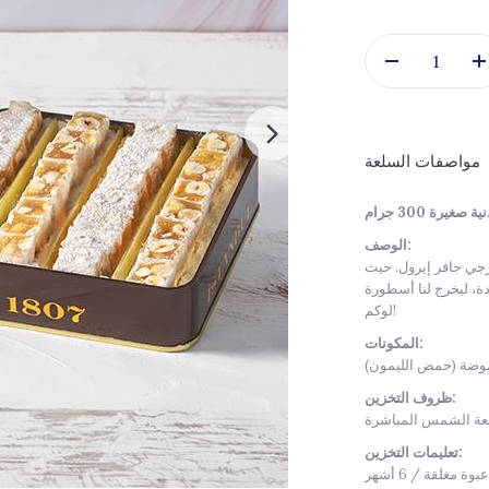
مواصفات السلعة
رة 300 جرام
الوصف:
جي جافر إيرول. حيث
ة، ليخرج لنا أسطورة
لوكم!
المكونات:
ظروف التخزين:
تعليمات التخزين: