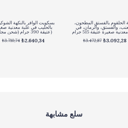
 الحلقوم بالفستق المطحون،
بسكويت الوافر بالنكهة الشوكو
عنب، والفستق، والرمان، في
بالحليب في علبة معدنية صغي
علبة معدنية صغيرة عتيقة 515 جرام
عتيقة 390 جرام (شحن مجاني)
(شحن مجاني)
₺2.640,34
₺3.092,28
₺3.710,74
₺3.472,87
سلع مشابهة