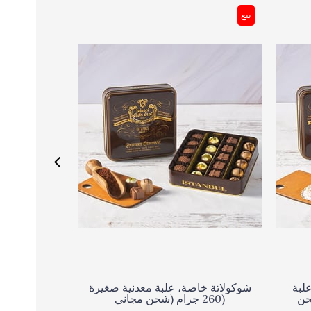
بيع
لبة
شوكولاتة خاصة، علبة معدنية صغيرة
م (شحن
260 جرام (شحن مجاني)