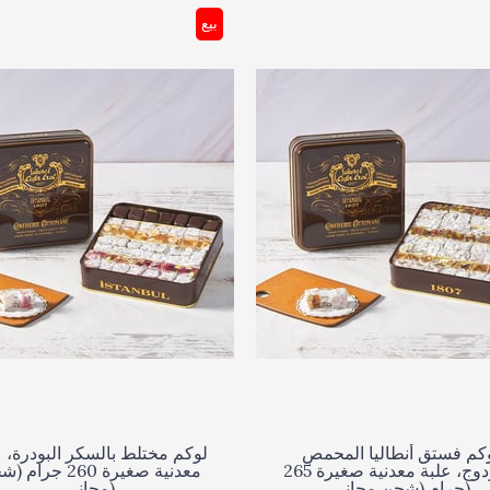
بيع
كم فستق أنطاليا المحمص
لوكم مختلط بالسكر البودرة، ع
المزدوج، علبة معدنية صغيرة 265
معدنية صغيرة 260 جرا
جرام (شحن مجاني)
مجاني)