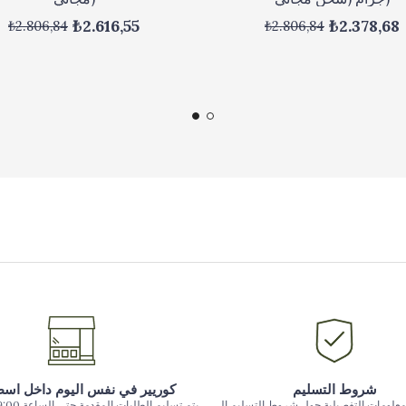
₺2.616,55
₺2.378,68
₺2.806,84
₺2.806,84
شروط التسليم
كوريير في نفس اليوم داخل اس
معلومات التفصيلية حول شروط التسليم إلى