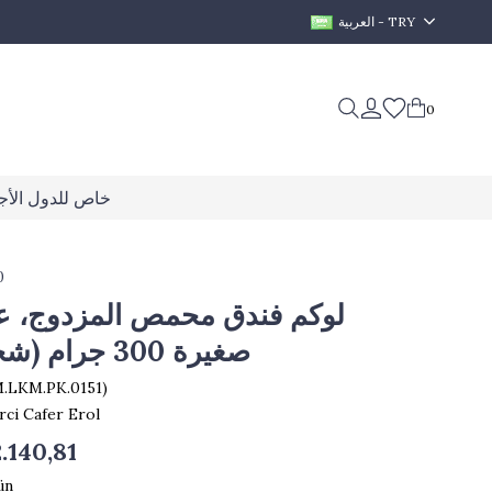
العربية - TRY
0
خاص للدول الأجن
0
لوكم فندق محمص المزدوج، عل
صغيرة 300 جرام (شحن مجاني)
.LKM.PK.0151)
rci Cafer Erol
.140,81