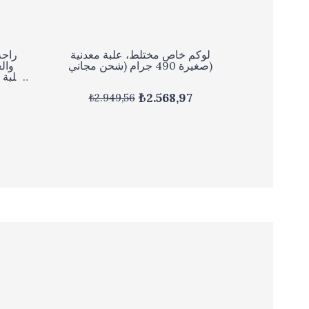
لوكم خاص مختلط، علبة معدنية
راحة
صغيرة 490 جرام (شحن مجاني)
وال
₺2.568,97
₺2.949,56