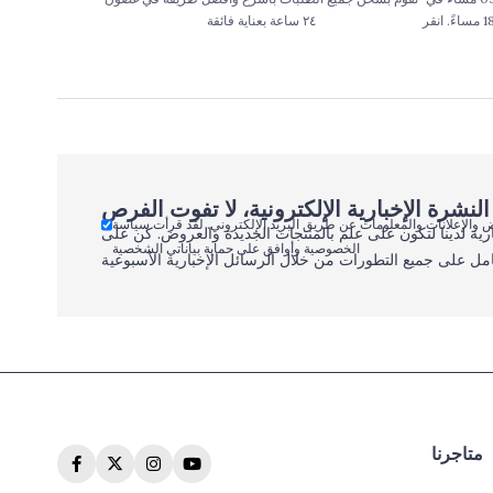
بعض المناطق في اسطنبول حتى الساعة 18:00 مساءً. انقر
٢٤ ساعة بعناية فائقة
 والإعلانات والمعلومات عن طريق البريد الإلكتروني. لقد قرأت سياسة
رية لدينا لتكون على علم بالمنتجات الجديدة والعروض. كن على
الخصوصية وأوافق على حماية بياناتي الشخصية
مل على جميع التطورات من خلال الرسائل الإخبارية الأسبوعية
متاجرنا