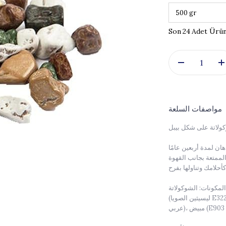
24
مواصفات السلعة
ولاتة على شكل بيبل
الممتعة بجانب القهوة
المكونات: الشوكولاتة [كتلة الكاكاو، السكر المحبب، مسحوق الحليب، زبدة الكاكاو، مستحلب
(ليسيثين الصويا E322)، نكهة مطابقة للطبيعة (الفانيليا)]، سكر حبيبات، مكثف (E414 صمغ