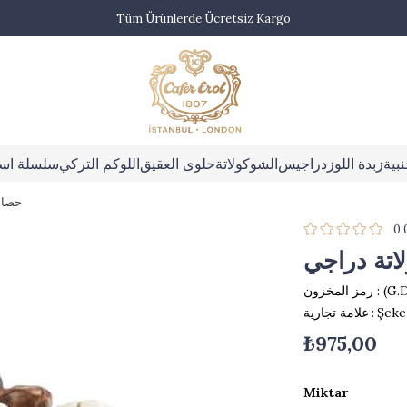
Tüm Ürünlerde Ücretsiz Kargo
بية
زبدة اللوز
دراجيس
الشوكولاتة
حلوى العقيق
اللوكم التركي
سلسلة اس
حصاة
0.
تة دراجي
(G.
رمز المخزون
Şeke
:
علامة تجارية
₺975,00
Miktar