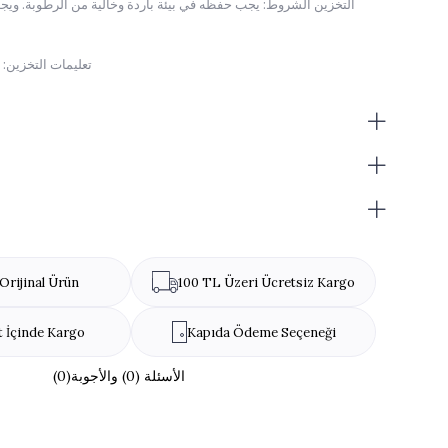
التخزين الشروط: يجب حفظه في بيئة باردة وخالية من الرطوبة. وي
تعليمات التخزين: عبو
مدة الصلاحية بعد فتح العبوة: يجب استهلاكه خلال أسبوع واحد بعد العبوة. مفتوح.
حجم المنتج: نظرًا لأن المنتجات مصنوعة يدويًا، فهي لا تأتي بأحجام قياسية.
التغليف: يختلف صندوق المنتج حسب توفر المخزون.
تحذير من مسببات الحساسية: ليسيث
Orijinal Ürün
100 TL Üzeri Ücretsiz Kargo
t İçinde Kargo
Kapıda Ödeme Seçeneği
(0)الأسئلة (0) والأجوبة