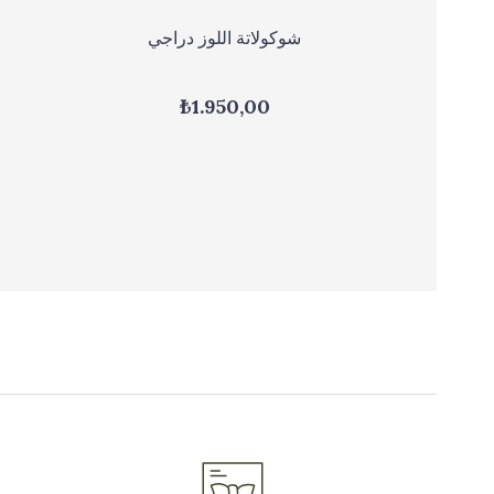
 المتفجرة
شوكولاتة اللوز دراجي
₺1.950,00