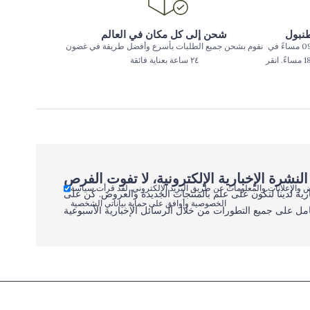
طنبول
شحن إلى كل مكان في العالم
يتم تسليم الطلبات المقدمة حتى الساعة 09:00 مساءً في
نقوم بشحن جميع الطلبات بأسرع وأفضل طريقة في غضون
بعض المناطق في اسطنبول حتى الساعة 18:00 مساءً. انقر
٢٤ ساعة بعناية فائقة
 والإعلانات والمعلومات عن طريق البريد الإلكتروني. لقد قرأت سياسة
رية لدينا لتكون على علم بالمنتجات الجديدة والعروض. كن على
الخصوصية وأوافق على حماية بياناتي الشخصية
مل على جميع التطورات من خلال الرسائل الإخبارية الأسبوعية