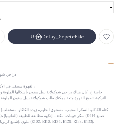
دراجي شوك
القهوة ستبقى في الأذهان لمدة أربعين عامًا،
خاصة إذا كان هناك دراجي شوكولاتة بيبل ستون بأشكالها الملونة و
التركية، تصبح القهوة متعة. يمكنك طلب شوكولاتة بيبل ستون الملونة كأحلامك وتناولها بفرح.
عربي)، مبيض (E903 شمع كرنوبا)، ملون (E102، E110، E124، E129، E132، E133).