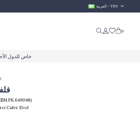
العربية - TRY
0
خاص للدول الأجن
0
فلف
EZM.PK.649048)
rci Cafer Erol