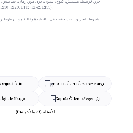
جزر، قرنبيط، مشمش، كيوي، ليمون، ذرة، موز، رمان، بطاطس، باذ
خوخ)، ملونات (110، E129، E132، E142، E155
شروط التخزين: يجب حفظه في بيئة باردة وخالية من الرطوبة. ولا
تعليمات التخزين: عبو
مدة الصلاحية بعد فتح العبوة: يجب استهلاكها خلال أسبوع واحد بعد فتح العبوة.
حجم المنتج: نظرًا لأن المنتجات مصنوعة يدويًا، فهي ليست بالأحجام القياسية.
التغليف: يختلف صندوق المنتج حسب توفر المخزون.
تحذير مسب
Orijinal Ürün
100 TL Üzeri Ücretsiz Kargo
t İçinde Kargo
Kapıda Ödeme Seçeneği
(0)الأسئلة (0) والأجوبة