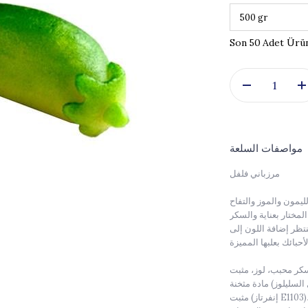
50
مواصفات السلعة
مرزباني فلفل
يمون والموز والتفاح
لمختار بعناية والسكر
تظر إضافة اللون إلى
 (شراب السوربيتول E420)، شراب الجلوكوز الصالح للأكل،
مادة مثخنة (كربوكسي ميثيل السليلوز E466)، الحموضة منظم (حمض الستريك E330)،
مثبت (إنفرتاز E1103)، نكهات طبيعية (كمثرى، سفرجل، فلفل، فراولة، طماطم، تفاح، برقوق،