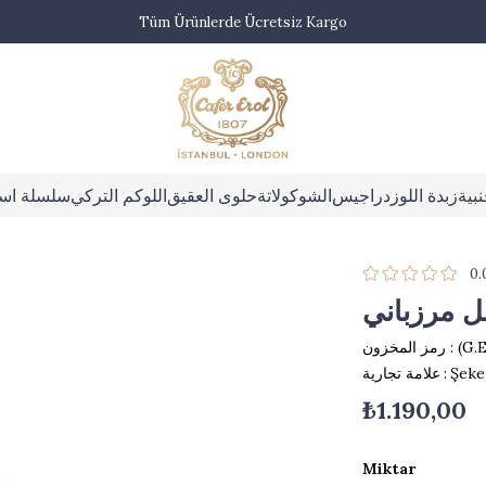
Tüm Ürünlerde Ücretsiz Kargo
بية
زبدة اللوز
دراجيس
الشوكولاتة
حلوى العقيق
اللوكم التركي
سلسلة اس
0.
ل مرزباني
(G.
رمز المخزون
Şeke
:
علامة تجارية
₺1.190,00
Miktar