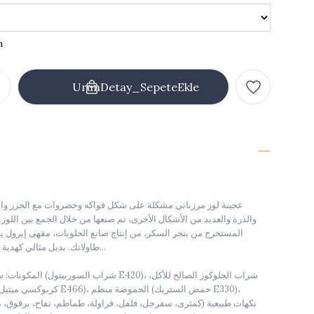
عجينة لوز مرزباني مشكلة على شكل فواكه وخضروات مع الجزر والل
والذرة والعديد من الأشكال الأخرى، تم صنعها من خلال الجمع بين اللوز ا
المستخرج من بنجر السكر، من إنتاج صانع الحلويات، مقهى إيرول ين
طاولاتك. بديل مثالي كهدية لأحبائك بعلبها المميزة...
المكونات: سكر محبب، لوز، مثبت