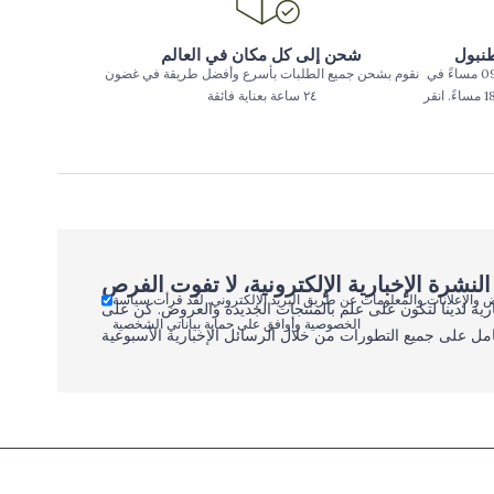
طنبول
شحن إلى كل مكان في العالم
يتم تسليم الطلبات المقدمة حتى الساعة 09:00 مساءً في
نقوم بشحن جميع الطلبات بأسرع وأفضل طريقة في غضون
بعض المناطق في اسطنبول حتى الساعة 18:00 مساءً. انقر
٢٤ ساعة بعناية فائقة
 والإعلانات والمعلومات عن طريق البريد الإلكتروني. لقد قرأت سياسة
رية لدينا لتكون على علم بالمنتجات الجديدة والعروض. كن على
الخصوصية وأوافق على حماية بياناتي الشخصية
مل على جميع التطورات من خلال الرسائل الإخبارية الأسبوعية