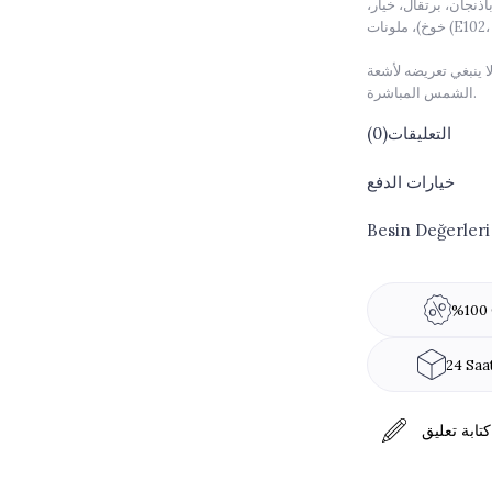
نجان، برتقال، خيار،
E102، E).
 ينبغي تعريضه لأشعة
الشمس المباشرة.
ة مغلقة / 6 أشهر
التعليقات
(0)
br />
خيارات الدفع
Besin Değerleri
بات الحساسية: اللوز
%100 
24 Saa
كتابة تعليق