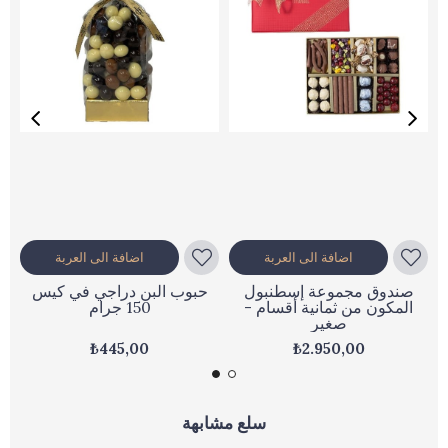
اضافة الى العربة
اضافة الى العربة
صندوق مجموعة إسطنبول
حبوب البن دراجي في كيس
المكون من ثمانية أقسام -
150 جرام
صغير
₺445,00
₺2.950,00
سلع مشابهة