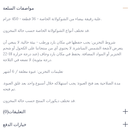
مواصفات السلعة
علبة رقيقة بيضاء من الشوكولاتة الخاصة - 36 قطعة - 450 جرام.
قد تختلف أنواع الشوكولاتة الخاصة حسب حالة المخزون.
شروط التخزين: يجب حفظها في مكان بارد ورطب - بيئة خالية. لا ينبغي أن
يتعرض لأشعة الشمس المباشرة. لا يحتوي أي من منتجاتنا على الكحول أو شحم
الخنزير أو المواد المضافة. يحفظ في مكان بارد وجاف (عند درجة حرارة 18-22
درجة مئوية). لا تضعه في الثلاجة.
تعليمات التخزين: عبوة مغلقة / 6 أشهر
مدة الصلاحية بعد فتح العبوة: يجب استهلاكه خلال أسبوع واحد بعد غلق العبوة.
تم فتحه.
قد تختلف ديكورات المنتج حسب حالة المخزون.
التعليقات
(0)
نظرًا لأن المنتجات مصنوعة يدويًا، فهي ليست بأحجام قياسية.
تحذير من مسببات الحساسية : ليسيثين الصويا، اللاكتوز، المكسرات (البستاني،
خيارات الدفع
البندق، اللوز، الجوز)