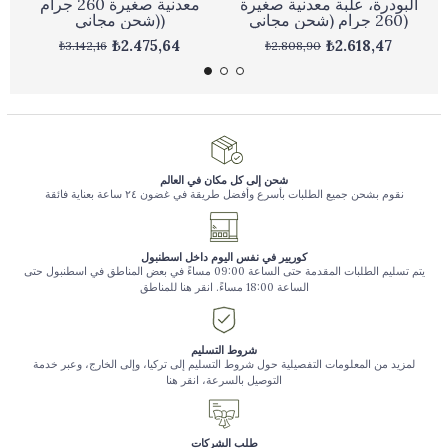
البودرة، علبة معدنية صغيرة
معدنية صغيرة 260 جرام
260 جرام (شحن مجاني)
(شحن مجاني)
₺2.475,64
₺2.618,47
₺3.142,16
₺2.808,90
شحن إلى كل مكان في العالم
نقوم بشحن جميع الطلبات بأسرع وأفضل طريقة في غضون ٢٤ ساعة بعناية فائقة
كوريير في نفس اليوم داخل اسطنبول
يتم تسليم الطلبات المقدمة حتى الساعة 09:00 مساءً في بعض المناطق في اسطنبول حتى
الساعة 18:00 مساءً. انقر هنا للمناطق
شروط التسليم
لمزيد من المعلومات التفصيلية حول شروط التسليم إلى تركيا، وإلى الخارج، وعبر خدمة
التوصيل بالسرعة، انقر هنا
طلب الشركات