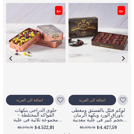
بيع
بيع
اضافة الى العربة
اضافة الى العربة
لوكم فتيّل بالفستق ومغطى
حلوى الدراجى بنكهات
بأوراق الورد ونكهة الرمان
الفواكه المختلطة -
بحجم كبير في علبة معدنية
مجموعة ثلاثية في علبة
على طراز الرجعية وزن
قصدير برونزية بوزن 3
₺4.522,81
₺4.427,59
₺5.379,76
₺5.379,76
1150 جرام (شحن مجاني)
(شحن مجاني)x300 جرام