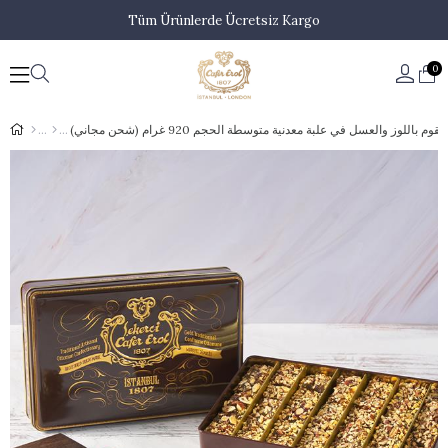
Tüm Ürünlerde Ücretsiz Kargo
0
وم باللوز والعسل في علبة معدنية متوسطة الحجم 920 غرام (شحن مجاني)