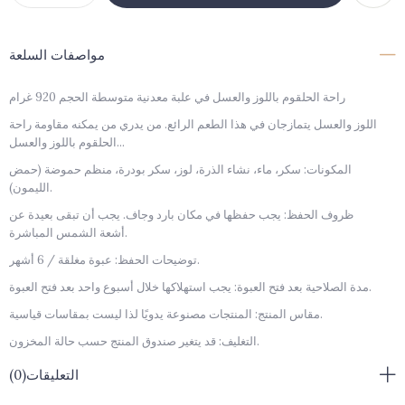
مواصفات السلعة
راحة الحلقوم باللوز والعسل في علبة معدنية متوسطة الحجم 920 غرام
اللوز والعسل يتمازجان في هذا الطعم الرائع. من يدري من يمكنه مقاومة راحة
الحلقوم باللوز والعسل...
المكونات: سكر، ماء، نشاء الذرة، لوز، سكر بودرة، منظم حموضة (حمض
الليمون).
ظروف الحفظ: يجب حفظها في مكان بارد وجاف. يجب أن تبقى بعيدة عن
أشعة الشمس المباشرة.
توضيحات الحفظ: عبوة مغلقة / 6 أشهر.
مدة الصلاحية بعد فتح العبوة: يجب استهلاكها خلال أسبوع واحد بعد فتح العبوة.
مقاس المنتج: المنتجات مصنوعة يدويًا لذا ليست بمقاسات قياسية.
التغليف: قد يتغير صندوق المنتج حسب حالة المخزون.
تحذير الحساسية: يحتوي على لوز.
التعليقات
(0)