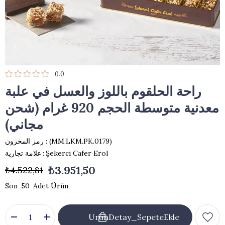
0.0
راحة الحلقوم باللوز والعسل في علبة
معدنية متوسطة الحجم 920 غرام (شحن
مجاني)
(MM.LKM.PK.0179)
رمز المخزون
Şekerci Cafer Erol
:
علامة تجارية
₺3.951,50
₺4.522,81
50