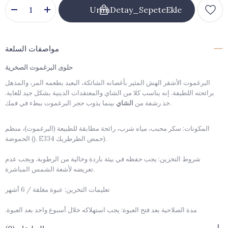
مواصفات السلعة
حلوى البرغموت الصخرية
البرغموت الأشقر الهش المثير بأغصانه الشائكة، البعيد بطعمه المر، والمذهل
برائحته اللطيفة. إنه يناسب كلا من الشاي والمعتقدات الدينية بشكل جيد للغاية.
بينما يذوب حجر البرغموت ببطء في فمك.
خذ رشفة من
الشاي
المكونات: سكر محبب، مياه شرب، رائحة مطابقة للطبيعة (البرغموت)، منظم
الحموضة (). E334 حمض الطرطريك).
شروط التخزين: يجب حفظه في بيئة باردة وخالية من الرطوبة. ويجب عدم
تعريضه لأشعة الشمس المباشرة.
تعليمات التخزين: عبوة مغلقة / 6 أشهر
مدة الصلاحية بعد فتح العبوة: يجب استهلاكه خلال أسبوع واحد بعد العبوة.
مفتوح.