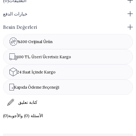
التعليقات
(0)
حجم المنتج: نظرًا لأن المنتجات مصنوعة يدويًا، فهي لا تأتي بأحجام قياسية.
خيارات الدفع
التغليف: يختلف صندوق المنتج حسب توفر المخزون.
Besin Değerleri
تحذير من مسببات الحساسية: لا يحتوي على مواد مسببة للحساسية!
%100 Orijinal Ürün
100 TL Üzeri Ücretsiz Kargo
24 Saat İçinde Kargo
Kapıda Ödeme Seçeneği
كتابة تعليق
(0)الأسئلة (0) والأجوبة