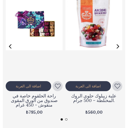
اضافة الى العربة
اضافة الى العربة
علبة زيبلوك حلوى الروك
راحة الحلقوم خاصة في
المختلطة – 500 جرام.
صندوق من الورق المقوى
منقوش - 450 غرام
₺795,00
₺560,00