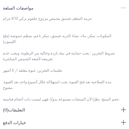
مواصفات السلعة
حزمة المغلف فستق محمص مزدوج حلقوم تركي 870 جرام
المكونات: سكر، ماء، نشاء الذرة، فستق، سكر ناعم، منظم حموضة (ملح
الليمون).
شروط التخزين : يجب حمايته في بيئة باردة وخالية من الرطوبة. ويجب عدم
تعريضه لأشعة الشمس المباشرة.
تعليمات التخزين: عبوة مغلقة / 6 أشهر
مدة الصلاحية بعد فتح العبوة: يجب استهلاكه خلال أسبوع واحد بعد العبوة.
مفتوح.
حجم المنتج: نظرًا لأن المنتجات مصنوعة يدويًا، فهي ليست ذات أحجام قياسية.
التعليقات
(0)
التغليف: يختلف صندوق المنتج حسب توفر المخزون.
< br />تحذير من مسببات الحساسية: الفستق
خيارات الدفع
حجم عبوة المنتج: 19 سم*19 سم*4 سم