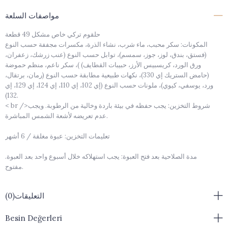
مواصفات السلعة
حلقوم تركي خاص مشكل 49 قطعة
المكونات: سكر محبب، ماء شرب، نشاء الذرة، مكسرات مجففة حسب النوع
(فستق، بندق، لوز، جوز، سمسم)، توابل حسب النوع (عنب زرشك، زعفران،
ورق الورد، كريسبيس الأرز، حبيبات القطايف) )، سكر ناعم، منظم حموضة
(حامض الستريك إي 330)، نكهات طبيعية مطابقة حسب النوع (رمان، برتقال،
ورد، يوسفي، كيوي)، ملونات حسب النوع (إي 102، إي 110، إي 124، إي 129، إي
132).
< br />شروط التخزين: يجب حفظه في بيئة باردة وخالية من الرطوبة. ويجب
عدم تعريضه لأشعة الشمس المباشرة.
تعليمات التخزين: عبوة مغلقة / 6 أشهر
مدة الصلاحية بعد فتح العبوة: يجب استهلاكه خلال أسبوع واحد بعد العبوة.
مفتوح.
حجم المنتج: نظرًا لأن المنتجات مصنوعة يدويًا، فهي ليست ذات أحجام قياسية.
التعليقات
(0)
التغليف: يختلف صندوق المنتج (النمط) حسب توفر المخزون.
Besin Değerleri
تحذير من مسببات الحساسية: البندق، الفستق، اللوز، الجوز، السمسم، البيض،