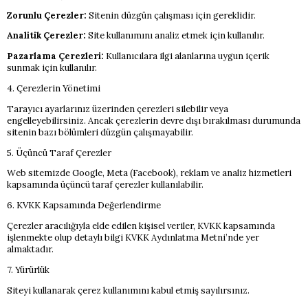
Zorunlu Çerezler:
Sitenin düzgün çalışması için gereklidir.
Analitik Çerezler:
Site kullanımını analiz etmek için kullanılır.
Pazarlama Çerezleri:
Kullanıcılara ilgi alanlarına uygun içerik
sunmak için kullanılır.
4. Çerezlerin Yönetimi
Tarayıcı ayarlarınız üzerinden çerezleri silebilir veya
engelleyebilirsiniz. Ancak çerezlerin devre dışı bırakılması durumunda
sitenin bazı bölümleri düzgün çalışmayabilir.
5. Üçüncü Taraf Çerezler
Web sitemizde Google, Meta (Facebook), reklam ve analiz hizmetleri
kapsamında üçüncü taraf çerezler kullanılabilir.
6. KVKK Kapsamında Değerlendirme
Çerezler aracılığıyla elde edilen kişisel veriler, KVKK kapsamında
işlenmekte olup detaylı bilgi KVKK Aydınlatma Metni’nde yer
almaktadır.
7. Yürürlük
Siteyi kullanarak çerez kullanımını kabul etmiş sayılırsınız.